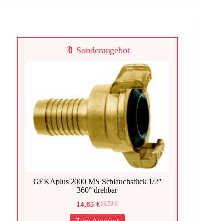
🔖 Sonderangebot
GEKAplus 2000 MS Schlauchstück 1/2″
360° drehbar
14,85
€
16,50
€
Ursprünglicher
Aktueller
Preis
Preis
Zum Angebot