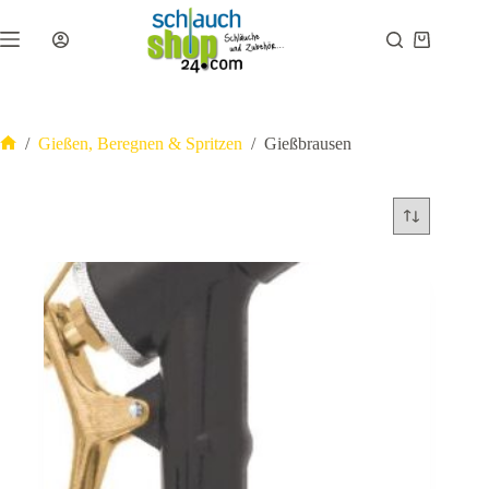
Zum
Inhalt
Warenkor
springen
/
Gießen, Beregnen & Spritzen
/
Gießbrausen
Start