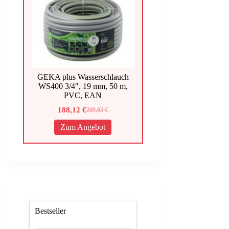
GEKA plus Wasserschlauch
WS400 3/4″, 19 mm, 50 m,
PVC, EAN
188,12
€
209,03
€
Ursprünglicher
Aktueller
Preis
Preis
Zum Angebot
war:
ist:
209,03 €
188,12 €.
Bestseller