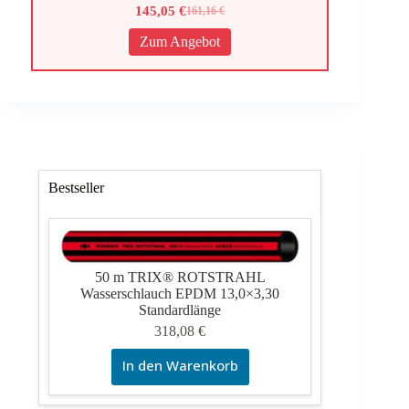
145,05
€
161,16
€
Ursprünglicher
Aktueller
Preis
Preis
Zum Angebot
war:
ist:
161,16 €
145,05 €.
Bestseller
50 m TRIX® ROTSTRAHL
Wasserschlauch EPDM 13,0×3,30
Standardlänge
318,08
€
In den Warenkorb